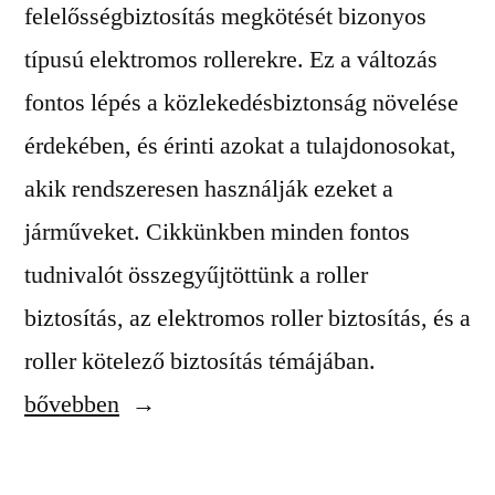
felelősségbiztosítás megkötését bizonyos
típusú elektromos rollerekre. Ez a változás
fontos lépés a közlekedésbiztonság növelése
érdekében, és érinti azokat a tulajdonosokat,
akik rendszeresen használják ezeket a
járműveket. Cikkünkben minden fontos
tudnivalót összegyűjtöttünk a roller
biztosítás, az elektromos roller biztosítás, és a
„Így
roller kötelező biztosítás témájában.
úszhatod
bővebben
meg
a