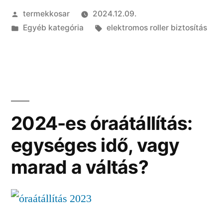
Szerző:
termekkosar
2024.12.09.
bírságot
Kategória:
Címke:
Egyéb kategória
elektromos roller biztosítás
elektromos
rollerrel!”
2024-es óraátállítás:
egységes idő, vagy
marad a váltás?