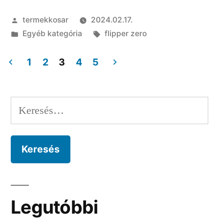
Flipper
Szerző:
termekkosar
2024.02.17.
Zero”
Kategória:
Címke:
Egyéb kategória
flipper zero
1
2
3
4
5
Bejegyzések
lapozása
Keresés:
Legutóbbi