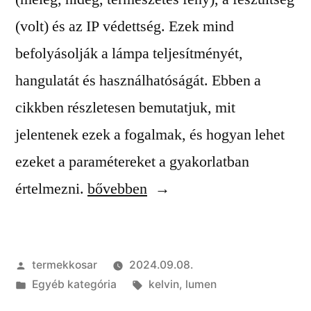
(volt) és az IP védettség. Ezek mind
befolyásolják a lámpa teljesítményét,
hangulatát és használhatóságát. Ebben a
cikkben részletesen bemutatjuk, mit
jelentenek ezek a fogalmak, és hogyan lehet
ezeket a paramétereket a gyakorlatban
„Hogyan
értelmezni.
bővebben
válasszunk
lámpát:
Szerző:
termekkosar
2024.09.08.
Minden,
Kategória:
Címke:
Egyéb kategória
kelvin
,
lumen
amit