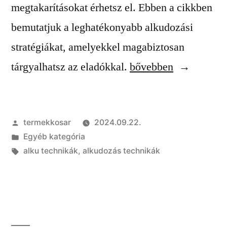
megtakarításokat érhetsz el. Ebben a cikkben
bemutatjuk a leghatékonyabb alkudozási
stratégiákat, amelyekkel magabiztosan
„Hatékony
tárgyalhatsz az eladókkal.
bővebben
alkudozási
technikák
Szerző:
termekkosar
2024.09.22.
–
Kategória:
Egyéb kategória
hogyan
Címke:
alku technikák
,
alkudozás technikák
spórolj
többet
vásárláskor”