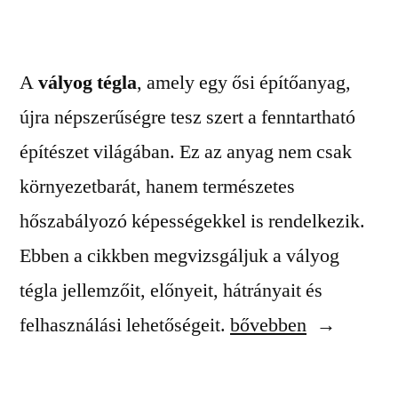
A
vályog tégla
, amely egy ősi építőanyag,
újra népszerűségre tesz szert a fenntartható
építészet világában. Ez az anyag nem csak
környezetbarát, hanem természetes
hőszabályozó képességekkel is rendelkezik.
Ebben a cikkben megvizsgáljuk a vályog
tégla jellemzőit, előnyeit, hátrányait és
„Vályog
felhasználási lehetőségeit.
bővebben
tégla:
az