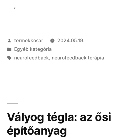
terápia:
az
agy
Szerző:
termekkosar
2024.05.19.
újrahangolás
Kategória:
Egyéb kategória
Címke:
neurofeedback
,
neurofeedback terápia
Vályog tégla: az ősi
építőanyag