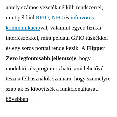
amely számos vezeték nélküli rendszerrel,
mint például
RFID
,
NFC
és
infravörös
kommunikáció
val, valamint egyéb fizikai
interfészekkel, mint például GPIO tüskékkel
és egy soros porttal rendelkezik. A
Flipper
Zero legfontosabb jellemzője
, hogy
moduláris és programozható, ami lehetővé
teszi a felhasználók számára, hogy személyre
„Mi
szabják és kibővítsék a funkcionalitását.
az
bővebben
a