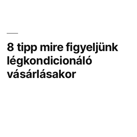
a
fényforrások
kiválasztásáról
tudni
8 tipp mire figyeljünk
érdemes”
légkondicionáló
vásárlásakor