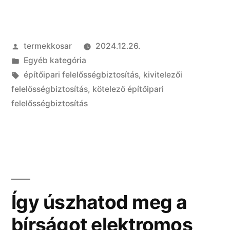
felelősségbiztosítás
2025-
Szerző:
termekkosar
2024.12.26.
től:
Kategória:
Egyéb kategória
kötelező
Címke:
építőipari felelősségbiztosítás
,
kivitelezői
minden
felelősségbiztosítás
,
kötelező építőipari
felelősségbiztosítás
kivitelezőnek”
Így úszhatod meg a
bírságot elektromos