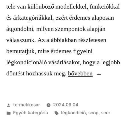
tele van különböző modellekkel, funkciókkal
és árkategóriákkal, ezért érdemes alaposan
átgondolni, milyen szempontok alapján
válasszunk. Az alábbiakban részletesen
bemutatjuk, mire érdemes figyelni
légkondicionáló vásárlásakor, hogy a legjobb
„8
döntést hozhassuk meg.
bővebben
tipp
mire
Szerző:
termekkosar
2024.09.04.
figyeljünk
Kategória:
Címke:
Egyéb kategória
légkondíció
,
scop
,
seer
légkondicionáló