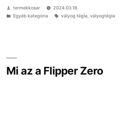
Szerző:
termekkosar
2024.03.18.
ősi
Kategória:
Címke:
Egyéb kategória
vályog tégla
,
vályogtégla
építőanyag
újrafelfedezése”
Mi az a Flipper Zero