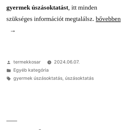
gyermek úszásoktatást
, itt minden
„Gyermek
szükséges információt megtalálsz.
bővebben
úszásoktatás:
miért
és
Szerző:
termekkosar
2024.06.07.
hogyan
Kategória:
Egyéb kategória
kezdjük
Címke:
gyermek úszásoktatás
,
úszásoktatás
el”