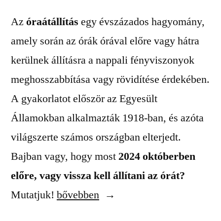
Az
óraátállítás
egy évszázados hagyomány,
amely során az órák órával előre vagy hátra
kerülnek állításra a nappali fényviszonyok
meghosszabbítása vagy rövidítése érdekében.
A gyakorlatot először az Egyesült
Államokban alkalmazták 1918-ban, és azóta
világszerte számos országban elterjedt.
Bajban vagy, hogy most
2024 októberben
előre, vagy vissza kell állítani az órát?
„2024-
Mutatjuk!
bővebben
es