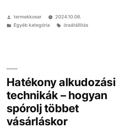
óraátállítás:
Szerző:
termekkosar
2024.10.06.
egységes
Kategória:
Címke:
Egyéb kategória
óraátállítás
idő,
vagy
marad
a
váltás?”
Hatékony alkudozási
technikák – hogyan
spórolj többet
vásárláskor