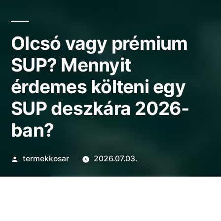
Olcsó vagy prémium
SUP? Mennyit
érdemes költeni egy
SUP deszkára 2026-
ban?
Szerző:
termekkosar
2026.07.03.