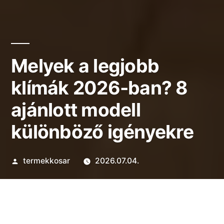
Melyek a legjobb
klímák 2026-ban? 8
ajánlott modell
különböző igényekre
Szerző:
termekkosar
2026.07.04.