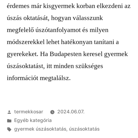
érdemes már kisgyermek korban elkezdeni az
úszás oktatását, hogyan válasszunk
megfelelő úszótanfolyamot és milyen
módszerekkel lehet hatékonyan tanítani a
gyerekeket. Ha Budapesten keresel gyermek
úszásoktatást, itt minden szükséges
információt megtalálsz.
Szerző:
termekkosar
2024.06.07.
Kategória:
Egyéb kategória
Címke:
gyermek úszásoktatás
,
úszásoktatás