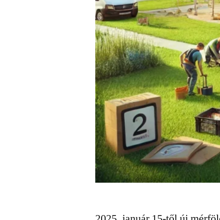
2025. január 15-től új mérfö