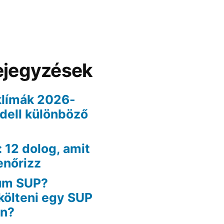
ejegyzések
klímák 2026-
odell különböző
: 12 dolog, amit
enőrizz
um SUP?
költeni egy SUP
an?