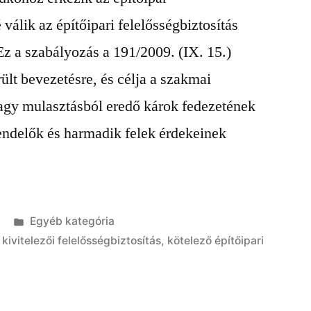
álik az építőipari felelősségbiztosítás
z a szabályozás a 191/2009. (IX. 15.)
lt bevezetésre, és célja a szakmai
agy mulasztásból eredő károk fedezetének
rendelők és harmadik felek érdekeinek
Kategória:
Egyéb kategória
,
kivitelezői felelősségbiztosítás
,
kötelező építőipari