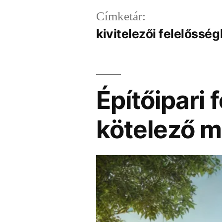
Címketár:
kivitelezői felelősség
Építőipari 
kötelező m