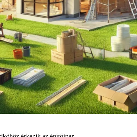
ldkőhöz érkezik az építőipar