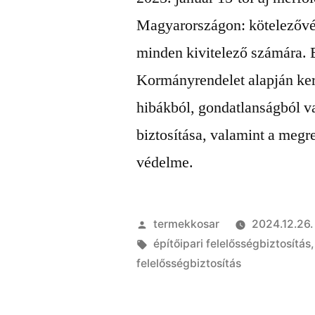
Magyarországon: kötelezővé v
minden kivitelező számára. E
Kormányrendelet alapján kerü
hibákból, gondatlanságból v
biztosítása, valamint a meg
védelme.
Szerző:
termekkosar
2024.12.26.
Címke:
építőipari felelősségbiztosítás
felelősségbiztosítás