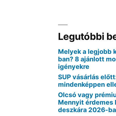
Legutóbbi b
Melyek a legjobb 
ban? 8 ajánlott m
igényekre
SUP vásárlás előtt
mindenképpen ell
Olcsó vagy prémi
Mennyit érdemes 
deszkára 2026-b