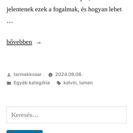
jelentenek ezek a fogalmak, és hogyan lehet
…
„Hogyan
bővebben
válasszunk
lámpát:
Szerző:
termekkosar
2024.09.08.
Minden,
Kategória:
Címke:
Egyéb kategória
kelvin
,
lumen
amit
a
fényforrások
Keresés:
kiválasztásáról