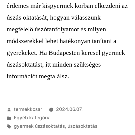
érdemes már kisgyermek korban elkezdeni az
úszás oktatását, hogyan válasszunk
megfelelő úszótanfolyamot és milyen
módszerekkel lehet hatékonyan tanítani a
gyerekeket. Ha Budapesten keresel gyermek
úszásoktatást, itt minden szükséges
információt megtalálsz.
Szerző:
termekkosar
2024.06.07.
Kategória:
Egyéb kategória
Címke:
gyermek úszásoktatás
,
úszásoktatás