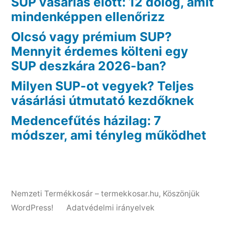
SUP vásárlás előtt: 12 dolog, amit
mindenképpen ellenőrizz
Olcsó vagy prémium SUP?
Mennyit érdemes költeni egy
SUP deszkára 2026-ban?
Milyen SUP-ot vegyek? Teljes
vásárlási útmutató kezdőknek
Medencefűtés házilag: 7
módszer, ami tényleg működhet
Nemzeti Termékkosár – termekkosar.hu
,
Köszönjük
WordPress!
Adatvédelmi irányelvek