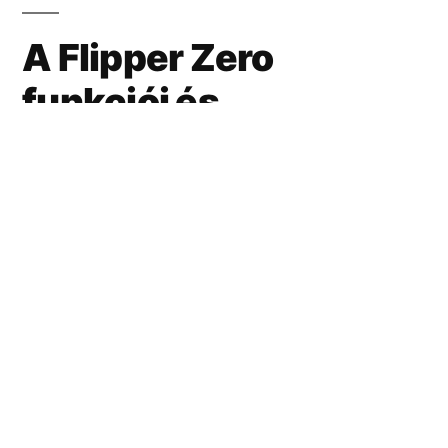
A Flipper Zero
funkciói és
alkalmazásai
A Flipper Zero egy sor különböző
technológiai rendszerrel való interakcióra
képes. Például használható RFID címkék
olvasására és írására, ami lehetővé teszi a
felhasználó számára, hogy másoljon vagy
manipuláljon hozzáférési kártyákat és egyéb