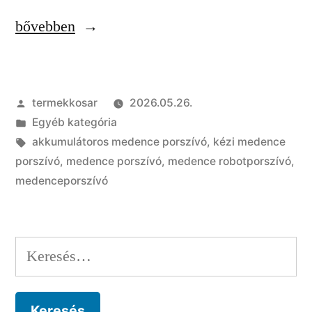
„Milyen
bővebben
medence
porszívót
Szerző:
termekkosar
2026.05.26.
válassz?
Kategória:
Egyéb kategória
Teljes
Címke:
akkumulátoros medence porszívó
,
kézi medence
útmutató
porszívó
,
medence porszívó
,
medence robotporszívó
,
medenceporszívó
kezdőknek”
Keresés: