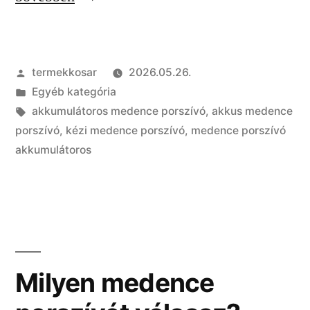
medence
porszívó:
Szerző:
termekkosar
2026.05.26.
megéri,
Kategória:
Egyéb kategória
vagy
Címke:
akkumulátoros medence porszívó
,
akkus medence
elég
porszívó
,
kézi medence porszívó
,
medence porszívó
akkumulátoros
a
kézi
változat?”
Milyen medence