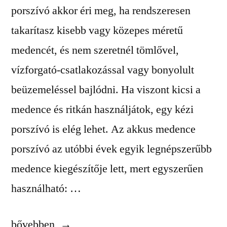
porszívó akkor éri meg, ha rendszeresen
takarítasz kisebb vagy közepes méretű
medencét, és nem szeretnél tömlővel,
vízforgató-csatlakozással vagy bonyolult
beüzemeléssel bajlódni. Ha viszont kicsi a
medence és ritkán használjátok, egy kézi
porszívó is elég lehet. Az akkus medence
porszívó az utóbbi évek egyik legnépszerűbb
medence kiegészítője lett, mert egyszerűen
használható: …
„Akkumulátoros
bővebben