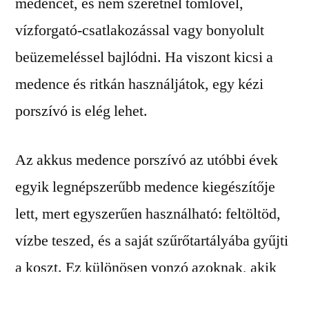
medencét, és nem szeretnél tömlővel,
vízforgató-csatlakozással vagy bonyolult
beüzemeléssel bajlódni. Ha viszont kicsi a
medence és ritkán használjátok, egy kézi
porszívó is elég lehet.
Az akkus medence porszívó az utóbbi évek
egyik legnépszerűbb medence kiegészítője
lett, mert egyszerűen használható: feltöltöd,
vízbe teszed, és a saját szűrőtartályába gyűjti
a koszt. Ez különösen vonzó azoknak, akik
puhafalú vagy fémvázas medencét