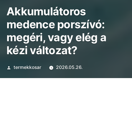
Akkumulátoros
medence porszívó:
megéri, vagy elég a
kézi változat?
Szerző:
termekkosar
2026.05.26.