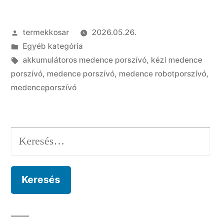
porszívót
Szerző:
termekkosar
2026.05.26.
válassz?
Kategória:
Egyéb kategória
Teljes
Címke:
akkumulátoros medence porszívó
,
kézi medence
útmutató
porszívó
,
medence porszívó
,
medence robotporszívó
,
medenceporszívó
kezdőknek”
Keresés: