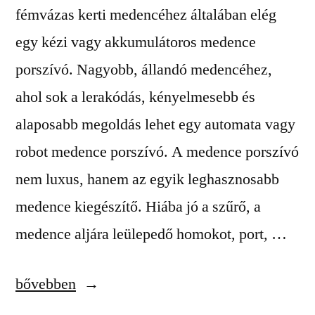
fémvázas kerti medencéhez általában elég
egy kézi vagy akkumulátoros medence
porszívó. Nagyobb, állandó medencéhez,
ahol sok a lerakódás, kényelmesebb és
alaposabb megoldás lehet egy automata vagy
robot medence porszívó. A medence porszívó
nem luxus, hanem az egyik leghasznosabb
medence kiegészítő. Hiába jó a szűrő, a
medence aljára leülepedő homokot, port, …
„Milyen
bővebben
medence