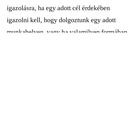
igazolásra, ha egy adott cél érdekében
igazolni kell, hogy dolgoztunk egy adott
munkahelyen, vagy ha valamilyen formában
szükségünk van a munkahelyünkkel
kapcsolatos információkra.
Például a következő
esetekben lehet
szükségünk
munkáltatói