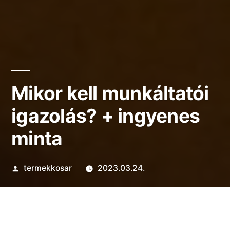
Mikor kell munkáltatói
igazolás? + ingyenes
minta
Szerző:
termekkosar
2023.03.24.