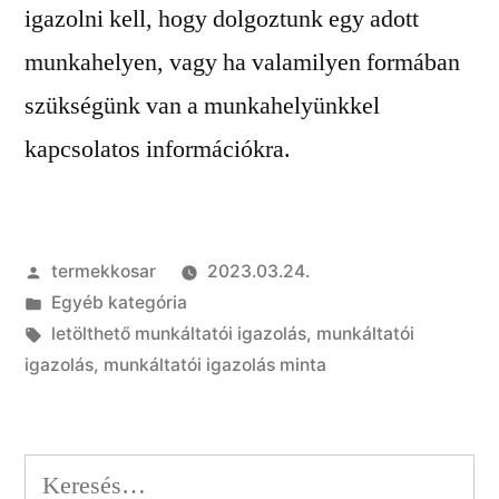
igazolni kell, hogy dolgoztunk egy adott
munkahelyen, vagy ha valamilyen formában
szükségünk van a munkahelyünkkel
kapcsolatos információkra.
Szerző:
termekkosar
2023.03.24.
Kategória:
Egyéb kategória
Címke:
letölthető munkáltatói igazolás
,
munkáltatói
igazolás
,
munkáltatói igazolás minta
Keresés: