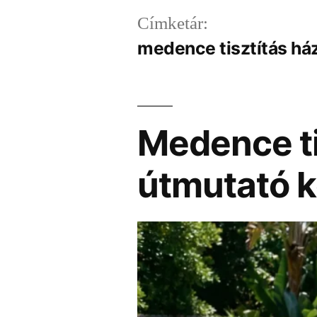
Címketár:
medence tisztítás ház
Medence tis
útmutató 