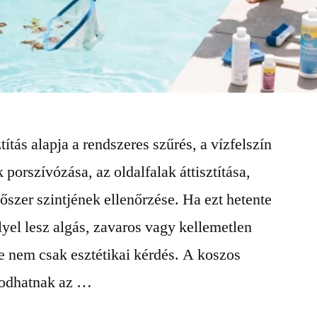
ítás alapja a rendszeres szűrés, a vízfelszín
porszívózása, az oldalfalak áttisztítása,
tőszer szintjének ellenőrzése. Ha ezt hetente
lyel lesz algás, zavaros vagy kellemetlen
e nem csak esztétikai kérdés. A koszos
rodhatnak az …