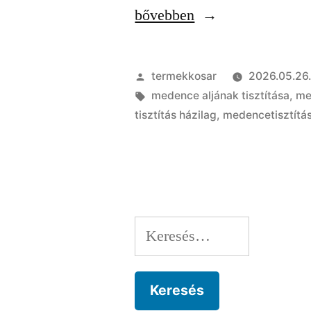
„Medence
bővebben
tisztítás
lépésről
Szerző:
termekkosar
2026.05.26
lépésre:
Címke:
medence aljának tisztítása
,
me
tisztítás házilag
,
medencetisztítá
teljes
útmutató
kezdőknek”
Keresés: