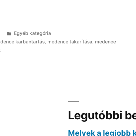
Kategória:
.
Egyéb kategória
dence karbantartás
,
medence takarítása
,
medence
s
Legutóbbi b
Melyek a legjobb 