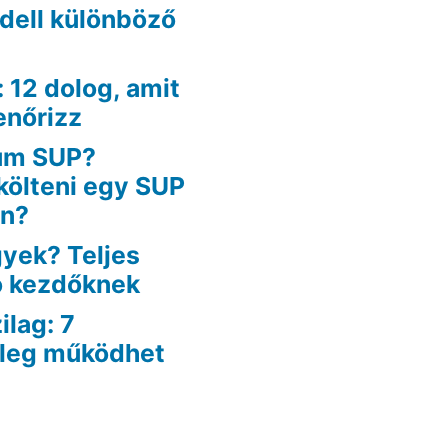
odell különböző
: 12 dolog, amit
enőrizz
um SUP?
költeni egy SUP
an?
yek? Teljes
ó kezdőknek
lag: 7
yleg működhet