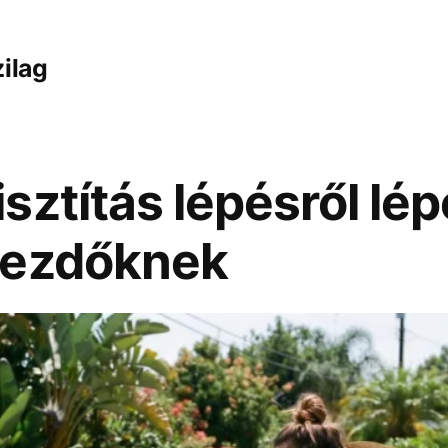
ilag
ztítás lépésről lépé
kezdőknek