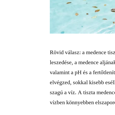
Rövid válasz: a medence tiszt
leszedése, a medence aljának 
valamint a pH és a fertőtlení
elvégzed, sokkal kisebb esél
szagú a víz. A tiszta medenc
vízben könnyebben elszapo