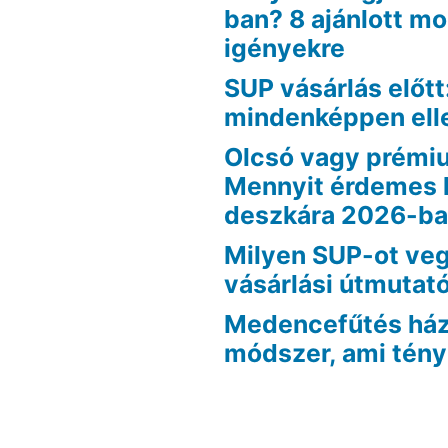
ban? 8 ajánlott m
igényekre
SUP vásárlás előtt
mindenképpen ell
Olcsó vagy prémi
Mennyit érdemes 
deszkára 2026-b
Milyen SUP-ot veg
vásárlási útmutat
Medencefűtés házi
módszer, ami tén