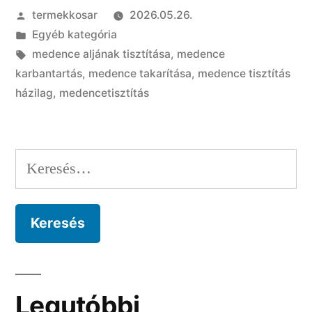
Szerző:
termekkosar
2026.05.26.
lépésre:
Kategória:
Egyéb kategória
teljes
Címke:
medence aljának tisztítása
,
medence
útmutató
karbantartás
,
medence takarítása
,
medence tisztítás
házilag
,
medencetisztítás
kezdőknek”
Keresés:
Legutóbbi