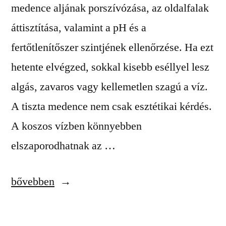
medence aljának porszívózása, az oldalfalak
áttisztítása, valamint a pH és a
fertőtlenítőszer szintjének ellenőrzése. Ha ezt
hetente elvégzed, sokkal kisebb eséllyel lesz
algás, zavaros vagy kellemetlen szagú a víz.
A tiszta medence nem csak esztétikai kérdés.
A koszos vízben könnyebben
elszaporodhatnak az …
„Medence
bővebben
tisztítás
lépésről