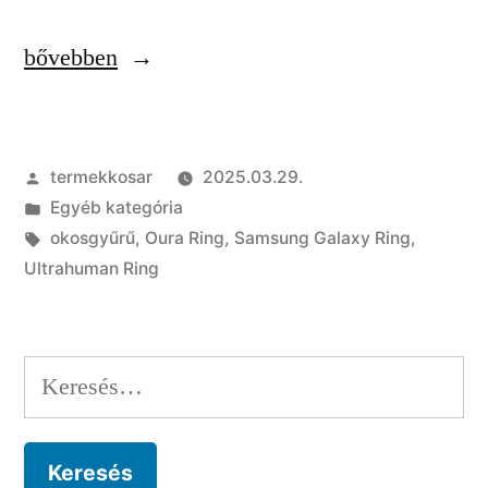
„
bővebben
3
Szerző:
termekkosar
2025.03.29.
okosgyűrű
Kategória:
Egyéb kategória
összehasonlítása
Címke:
okosgyűrű
,
Oura Ring
,
Samsung Galaxy Ring
,
és
Ultrahuman Ring
árak”
Keresés: