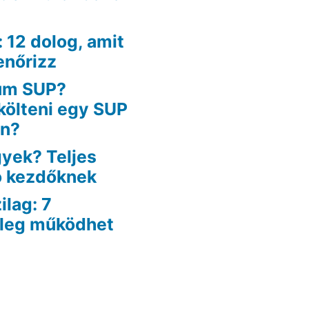
: 12 dolog, amit
enőrizz
um SUP?
költeni egy SUP
an?
yek? Teljes
ó kezdőknek
lag: 7
yleg működhet