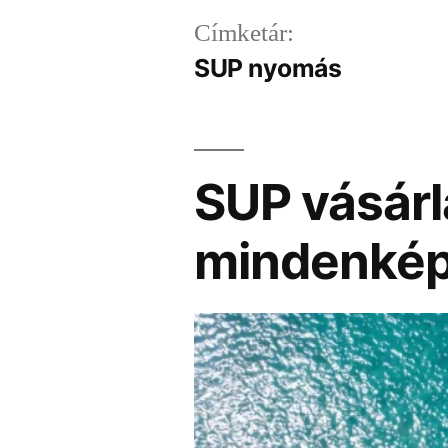
Címketár:
SUP nyomás
SUP vásárlá
mindenkép