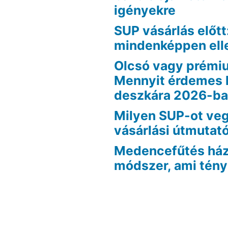
igényekre
SUP vásárlás előtt
mindenképpen ell
Olcsó vagy prémi
Mennyit érdemes 
deszkára 2026-b
Milyen SUP-ot veg
vásárlási útmutat
Medencefűtés házi
módszer, ami tén