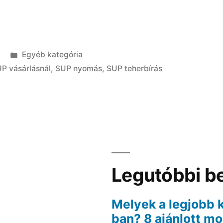
Kategória:
Egyéb kategória
UP vásárlásnál
,
SUP nyomás
,
SUP teherbírás
Legutóbbi b
Melyek a legjobb 
ban? 8 ajánlott m