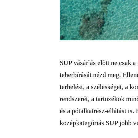
SUP vásárlás előtt ne csak a
teherbírását nézd meg. Ellenő
terhelést, a szélességet, a k
rendszerét, a tartozékok minő
és a pótalkatrész-ellátást is
középkategóriás SUP jobb vé