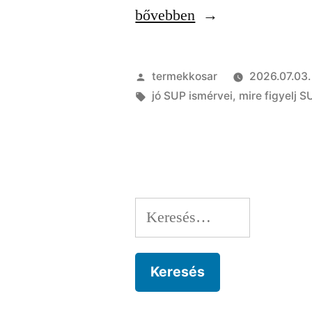
„SUP
bővebben
vásárlás
előtt:
Szerző:
termekkosar
2026.07.03.
12
Címke:
jó SUP ismérvei
,
mire figyelj S
dolog,
amit
mindenképpen
ellenőrizz”
Keresés: