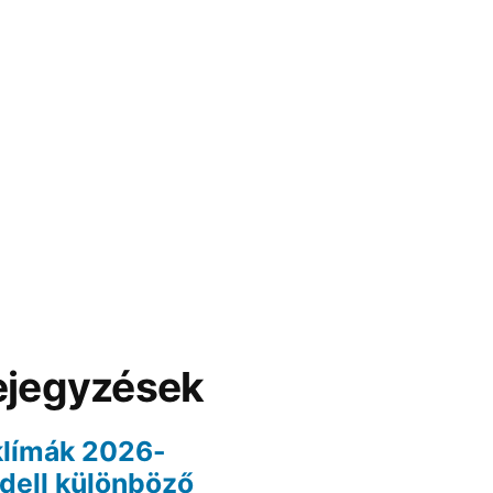
ejegyzések
klímák 2026-
odell különböző