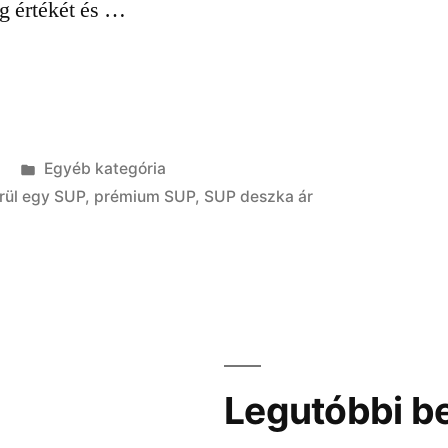
ag értékét és …
Kategória:
Egyéb kategória
rül egy SUP
,
prémium SUP
,
SUP deszka ár
Legutóbbi b