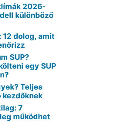
klímák 2026-
odell különböző
: 12 dolog, amit
enőrizz
um SUP?
költeni egy SUP
an?
yek? Teljes
ó kezdőknek
lag: 7
yleg működhet