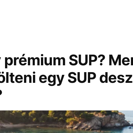
y prémium SUP? Me
lteni egy SUP des
?