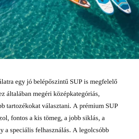
latra egy jó belépőszintű SUP is megfelelő
ez általában megéri középkategóriás,
bb tartozékokat választani. A prémium SUP
zol, fontos a kis tömeg, a jobb siklás, a
gy a speciális felhasználás. A legolcsóbb