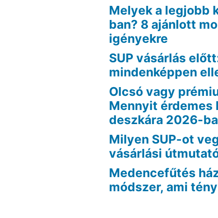
Melyek a legjobb 
ban? 8 ajánlott m
igényekre
SUP vásárlás előtt
mindenképpen ell
Olcsó vagy prémi
Mennyit érdemes 
deszkára 2026-b
Milyen SUP-ot veg
vásárlási útmutat
Medencefűtés házi
módszer, ami tén