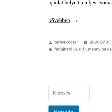
ajánlat helyett a teljes csom
„Olcsó
bővebben
vagy
prémium
Szerző:
termekkosar
2026.07.03.
SUP?
Címke:
felfújható SUP ár
,
mennyibe ke
Mennyit
érdemes
költeni
egy
Keresés:
SUP
deszkára