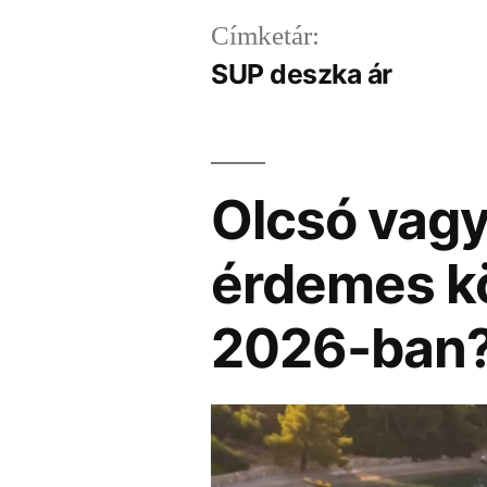
Címketár:
SUP deszka ár
Olcsó vag
érdemes kö
2026-ban