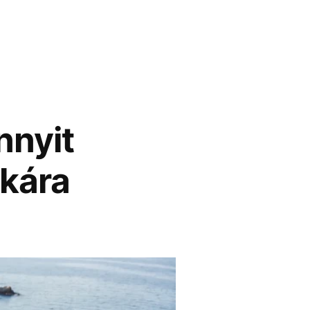
nnyit
zkára