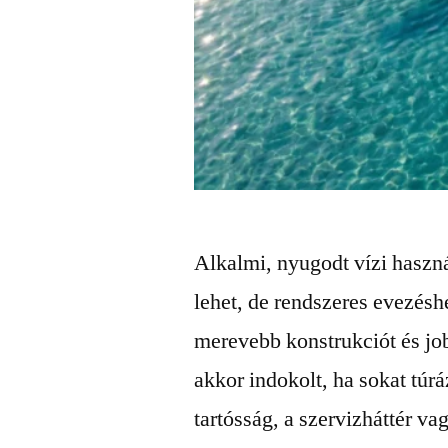
Alkalmi, nyugodt vízi haszná
lehet, de rendszeres evezésh
merevebb konstrukciót és jo
akkor indokolt, ha sokat túrá
tartósság, a szervizháttér va