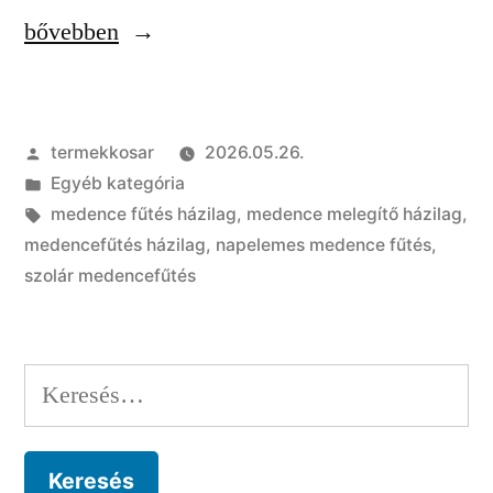
„Medencefűtés
bővebben
házilag:
7
Szerző:
termekkosar
2026.05.26.
módszer,
Kategória:
Egyéb kategória
ami
Címke:
medence fűtés házilag
,
medence melegítő házilag
,
tényleg
medencefűtés házilag
,
napelemes medence fűtés
,
szolár medencefűtés
működhet”
Keresés: