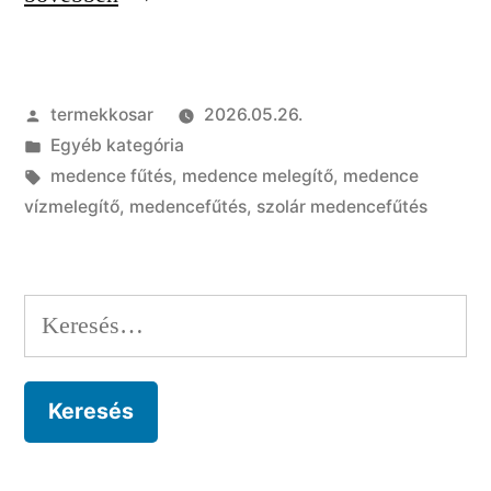
kisokos:
milyen
Szerző:
termekkosar
2026.05.26.
megoldások
Kategória:
Egyéb kategória
vannak
Címke:
medence fűtés
,
medence melegítő
,
medence
kerti
vízmelegítő
,
medencefűtés
,
szolár medencefűtés
medencéhez?”
Keresés: