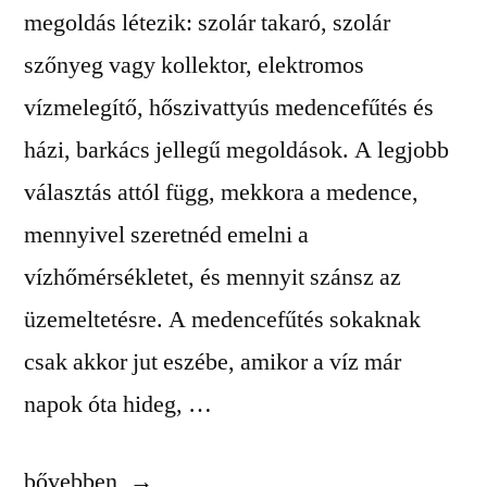
megoldás létezik: szolár takaró, szolár
szőnyeg vagy kollektor, elektromos
vízmelegítő, hőszivattyús medencefűtés és
házi, barkács jellegű megoldások. A legjobb
választás attól függ, mekkora a medence,
mennyivel szeretnéd emelni a
vízhőmérsékletet, és mennyit szánsz az
üzemeltetésre. A medencefűtés sokaknak
csak akkor jut eszébe, amikor a víz már
napok óta hideg, …
„Medencefűtés
bővebben