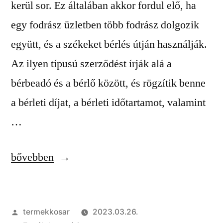
kerül sor. Ez általában akkor fordul elő, ha
egy fodrász üzletben több fodrász dolgozik
együtt, és a székeket bérlés útján használják.
Az ilyen típusú szerződést írják alá a
bérbeadó és a bérlő között, és rögzítik benne
a bérleti díjat, a bérleti időtartamot, valamint
…
„Fodrász
bővebben
szék
bérleti
Szerző:
termekkosar
2023.03.26.
szerződés