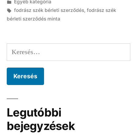
Kategória:
Egyéb kategória
minta
Címke:
fodrász szék bérleti szerződés
,
fodrász szék
–
bérleti szerződés minta
ingyenes”
Keresés:
Legutóbbi
bejegyzések