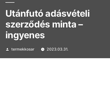
Utánfutó adásvételi
szerződés minta –
ingyenes
Szerző:
termekkosar
2023.03.31.