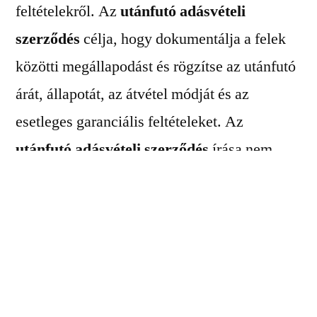
feltételekről. Az
utánfutó adásvételi
szerződés
célja, hogy dokumentálja a felek
közötti megállapodást és rögzítse az utánfutó
árát, állapotát, az átvétel módját és az
esetleges garanciális feltételeket. Az
utánfutó adásvételi szerződés
írása nem
kötelező jogi előírás minden országban, de
ajánlott, mivel segíthet elkerülni a későbbi
vitákat és jogi problémákat az adásvétel
kapcsán. Az utánfutó adásvételi szerződés
tartalma az adott ország jogszabályaitól és az
adásvétel részleteitől függően változhat.